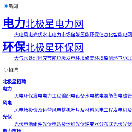
新闻
电力
北极星电力网
火电
风电
光伏
水电
电力市场
储能
氢能
环保
信息化
智能电网
环保
北极星环保网
大气
水处理
固废
节能
垃圾发电
环境修复
环境监测
环卫
VOC
招聘
北极星招聘
电力
火电
环保发电
电力工程
输配电设备
水电
核电
氢能
售电
碳管
风电
风电场投资及运营
风电整机
叶片及材料
风电工程
发电机及
光伏
光伏电池组件
光伏电站及运维
光伏逆变器
分布式光伏
光伏
电力市场