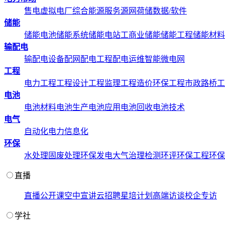
售电
虚拟电厂
综合能源服务
源网荷储
数据/软件
储能
储能电池
储能系统
储能电站
工商业储能
储能工程
储能材料
输配电
输配电设备
配网配电工程
配电运维
智能微电网
工程
电力工程
工程设计
工程监理
工程造价
环保工程
市政路桥工
电池
电池材料
电池生产
电池应用
电池回收
电池技术
电气
自动化
电力信息化
环保
水处理
固废处理
环保发电
大气治理
检测环评
环保工程
环保
直播
直播
公开课
空中宣讲
云招聘
星培计划
高端访谈
校企专访
学社