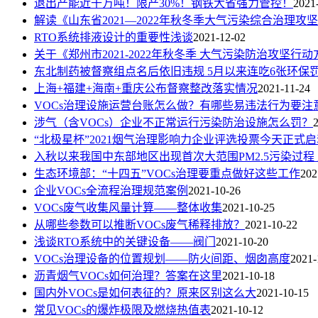
退出产能近千万吨！限产30%！钢铁大省强力管控！
2021
解读《山东省2021—2022年秋冬季大气污染综合治理
RTO系统排液设计的重要性浅谈
2021-12-02
关于《郑州市2021-2022年秋冬季 大气污染防治攻坚行
东北制药被督察组点名后依旧违规 5月以来连吃6张环保
上海+福建+海南+重庆公布督察整改落实情况
2021-11-24
VOCs治理设施运营台账怎么做？有哪些易违法行为要注
涉气（含VOCs）企业不正常运行污染防治设施怎么罚？
“北极星杯”2021烟气治理影响力企业评选投票今天正
入秋以来我国中东部地区出现首次大范围PM2.5污染过程
生态环境部：“十四五”VOCs治理要重点做好这些工作
202
企业VOCs全流程治理规范案例
2021-10-26
VOCs废气收集风量计算——整体收集
2021-10-25
从哪些参数可以推断VOCs废气稀释排放？
2021-10-22
浅谈RTO系统中的关键设备——阀门
2021-10-20
VOCs治理设备的位置规划——防火间距、烟囱高度
2021-
沥青烟气VOCs如何治理？答案在这里
2021-10-18
国内外VOCs是如何表征的？原来区别这么大
2021-10-15
常见VOCs的爆炸极限及燃烧热值表
2021-10-12