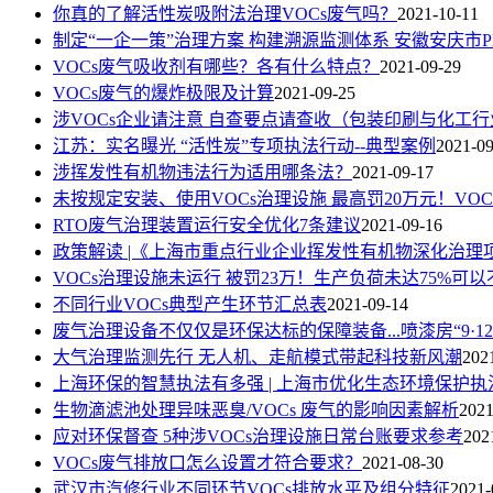
你真的了解活性炭吸附法治理VOCs废气吗？
2021-10-11
制定“一企一策”治理方案 构建溯源监测体系 安徽安庆市PM
VOCs废气吸收剂有哪些？各有什么特点？
2021-09-29
VOCs废气的爆炸极限及计算
2021-09-25
涉VOCs企业请注意 自查要点请查收（包装印刷与化工行
江苏：实名曝光 “活性炭”专项执法行动--典型案例
2021-09
涉挥发性有机物违法行为适用哪条法？
2021-09-17
未按规定安装、使用VOCs治理设施 最高罚20万元！VO
RTO废气治理装置运行安全优化7条建议
2021-09-16
政策解读 |《上海市重点行业企业挥发性有机物深化治理
VOCs治理设施未运行 被罚23万！生产负荷未达75%可以
不同行业VOCs典型产生环节汇总表
2021-09-14
废气治理设备不仅仅是环保达标的保障装备...喷漆房“9·1
大气治理监测先行 无人机、走航模式带起科技新风潮
202
上海环保的智慧执法有多强 | 上海市优化生态环境保护
生物滴滤池处理异味恶臭/VOCs 废气的影响因素解析
2021
应对环保督查 5种涉VOCs治理设施日常台账要求参考
202
VOCs废气排放口怎么设置才符合要求？
2021-08-30
武汉市汽修行业不同环节VOCs排放水平及组分特征
2021-