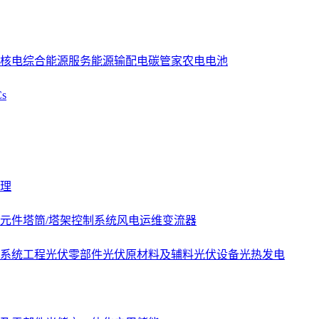
核电
综合能源服务
能源
输配电
碳管家
农电
电池
s
理
元件
塔筒/塔架
控制系统
风电运维
变流器
系统工程
光伏零部件
光伏原材料及辅料
光伏设备
光热发电