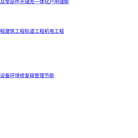
及零部件
光储充一体化
户用储能
程
建筑工程
轨道工程
机电工程
设备
环境修复
碳管理
节能