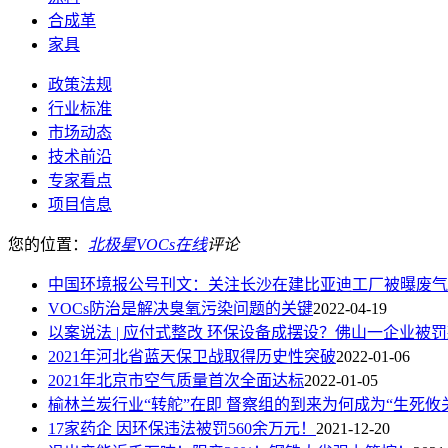
合成革
家具
政策法规
行业标准
市场动态
技术前沿
专家看点
项目信息
您的位置：
北极星VOCs在线
评论
中国环境报公号刊文：关注长沙在建比亚迪工厂被曝废气
VOCs防治是解决臭氧污染问题的关键
2022-04-19
以案说法 | 应付式整改 环保设备成摆设？佛山一企业被罚
2021年河北省蓝天保卫战取得历史性突破
2022-01-06
2021年北京市空气质量首次全面达标
2022-01-05
榆林兰炭行业“转舵”在即 督察组的到来为何成为“生死攸关
17家药企 因环保违法被罚560余万元！
2021-12-20