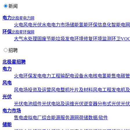
新闻
电力
北极星电力网
火电
风电
光伏
水电
电力市场
储能
氢能
环保
信息化
智能电网
环保
北极星环保网
大气
水处理
固废
节能
垃圾发电
环境修复
环境监测
环卫
VOC
招聘
北极星招聘
电力
火电
环保发电
电力工程
输配电设备
水电
核电
氢能
售电
碳管
风电
风电场投资及运营
风电整机
叶片及材料
风电工程
发电机及
光伏
光伏电池组件
光伏电站及运维
光伏逆变器
分布式光伏
光伏
电力市场
售电
虚拟电厂
综合能源服务
源网荷储
数据/软件
储能