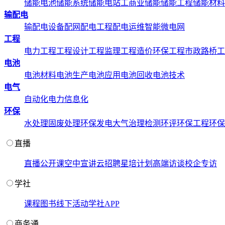
储能电池
储能系统
储能电站
工商业储能
储能工程
储能材料
输配电
输配电设备
配网配电工程
配电运维
智能微电网
工程
电力工程
工程设计
工程监理
工程造价
环保工程
市政路桥工
电池
电池材料
电池生产
电池应用
电池回收
电池技术
电气
自动化
电力信息化
环保
水处理
固废处理
环保发电
大气治理
检测环评
环保工程
环保
直播
直播
公开课
空中宣讲
云招聘
星培计划
高端访谈
校企专访
学社
课程
图书
线下活动
学社APP
商务通