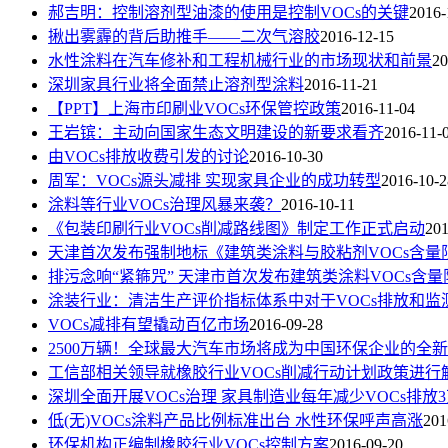
郝吉明：控制溶剂型油漆的使用是控制VOCs的关键
2016-
揪出雾霾的背后助推手——二次气溶胶
2016-12-15
水性涂料在汽车修补和工程机械行业的市场现状和前景
20
深圳家具行业将全面禁止溶剂型涂料
2016-11-21
【PPT】上海市印刷业VOCs环保管控政策
2016-11-04
王岩镔：主动向国家生态文明建设的新要求看齐
2016-11-
由VOCs排放收费引发的讨论
2016-10-30
周军：VOCs源头减排 实现家具企业的成功转型
2016-10-2
涂料等行业VOCs治理风暴来袭？
2016-10-11
《包装印刷行业VOCs削减路线图》制定工作正式启动
201
天津首次发布强制地标《建筑类涂料与胶粘剂VOCs含
排污念响“紧箍咒” 天津市首次发布建筑类涂料VOCs含
涂装行业：清洁生产评价指标体系中对于VOCs排放和监
VOCs减排有望撬动百亿市场
2016-09-28
2500万辆！全球最大汽车市场将成为中国环保企业的全
工信部相关领导就橡胶行业VOCs削减行动计划政策进行
深圳全面开展VOCs治理 家具制造业每年减少VOCs排放
低(无)VOCs涂料产品比例标准出台 水性环保呼声高涨
201
环保机构正编制橡胶行业VOCs控制方案
2016-09-20