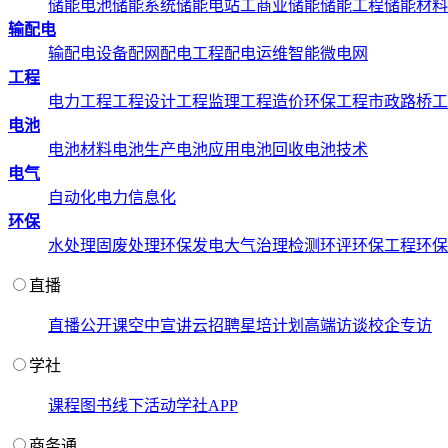
储能电池
储能系统
储能电站
工商业储能
储能工程
储能材料
输配电
输配电设备
配网配电工程
配电运维
智能微电网
工程
电力工程
工程设计
工程监理
工程造价
环保工程
市政路桥工
电池
电池材料
电池生产
电池应用
电池回收
电池技术
电气
自动化
电力信息化
环保
水处理
固废处理
环保发电
大气治理
检测环评
环保工程
环保
直播
直播
公开课
空中宣讲
云招聘
星培计划
高端访谈
校企专访
学社
课程
图书
线下活动
学社APP
商务通