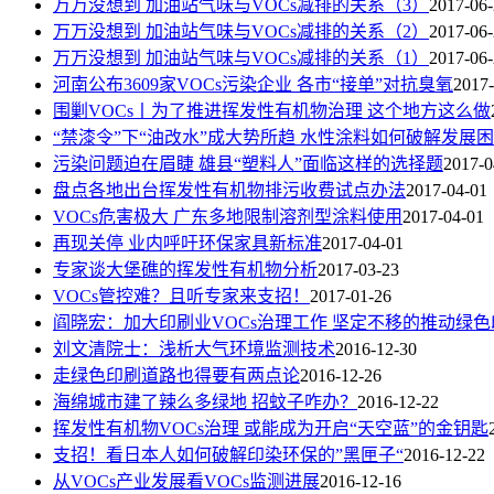
万万没想到 加油站气味与VOCs减排的关系（3）
2017-06
万万没想到 加油站气味与VOCs减排的关系（2）
2017-06
万万没想到 加油站气味与VOCs减排的关系（1）
2017-06
河南公布3609家VOCs污染企业 各市“接单”对抗臭氧
2017-
围剿VOCs丨为了推进挥发性有机物治理 这个地方这么做
“禁漆令”下“油改水”成大势所趋 水性涂料如何破解发展
污染问题迫在眉睫 雄县“塑料人”面临这样的选择题
2017-0
盘点各地出台挥发性有机物排污收费试点办法
2017-04-01
VOCs危害极大 广东多地限制溶剂型涂料使用
2017-04-01
再现关停 业内呼吁环保家具新标准
2017-04-01
专家谈大堡礁的挥发性有机物分析
2017-03-23
VOCs管控难？且听专家来支招！
2017-01-26
阎晓宏：加大印刷业VOCs治理工作 坚定不移的推动绿
刘文清院士：浅析大气环境监测技术
2016-12-30
走绿色印刷道路也得要有两点论
2016-12-26
海绵城市建了辣么多绿地 招蚊子咋办？
2016-12-22
挥发性有机物VOCs治理 或能成为开启“天空蓝”的金钥匙
支招！看日本人如何破解印染环保的”黑匣子“
2016-12-22
从VOCs产业发展看VOCs监测进展
2016-12-16