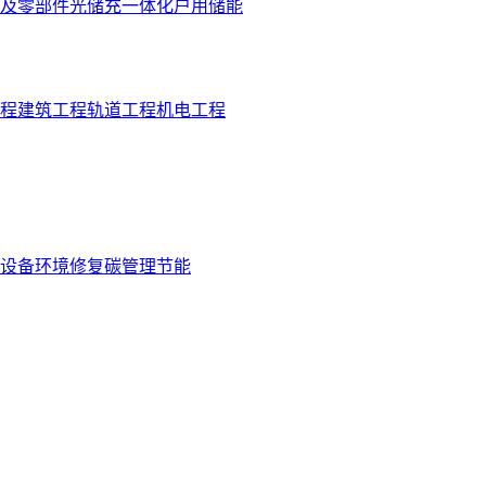
及零部件
光储充一体化
户用储能
程
建筑工程
轨道工程
机电工程
设备
环境修复
碳管理
节能