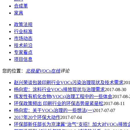
合成革
家具
政策法规
行业标准
市场动态
技术前沿
专家看点
项目信息
您的位置：
北极星VOCs在线
评论
赵兴荣谈包装印刷行业VOCs污染治理现状及技术需求
201
杨向宏：涂料行业VOCs排放现状与治理需求
2017-08-30
挥发性有机化合物(VOCs)治理工程中的一些体会
2017-08-
环保政策频出 印刷行业的环保态势是紧是松
2017-08-11
杨向宏：关于VOCs治理的一些想法(一)
2017-07-07
2017年20个环保大动作
2017-07-04
环保部新任部长为京津冀"治气"支招！加大对VOCs排放