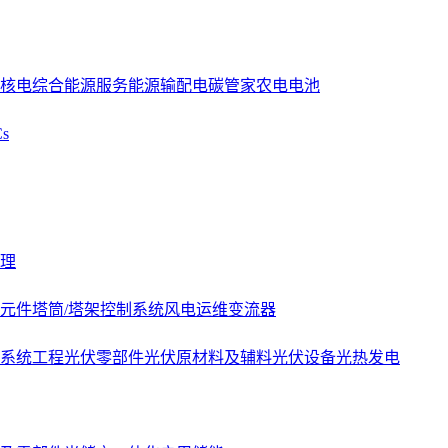
核电
综合能源服务
能源
输配电
碳管家
农电
电池
s
理
元件
塔筒/塔架
控制系统
风电运维
变流器
系统工程
光伏零部件
光伏原材料及辅料
光伏设备
光热发电