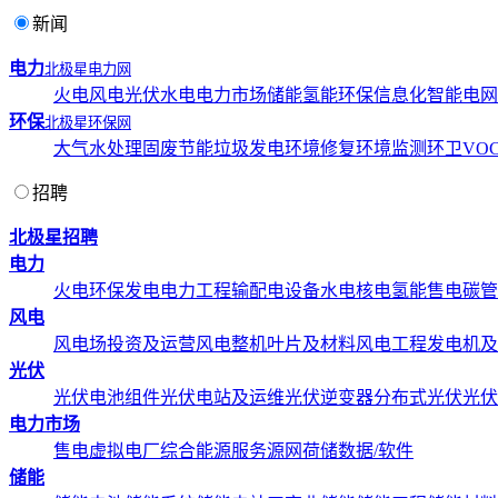
新闻
电力
北极星电力网
火电
风电
光伏
水电
电力市场
储能
氢能
环保
信息化
智能电网
环保
北极星环保网
大气
水处理
固废
节能
垃圾发电
环境修复
环境监测
环卫
VOC
招聘
北极星招聘
电力
火电
环保发电
电力工程
输配电设备
水电
核电
氢能
售电
碳管
风电
风电场投资及运营
风电整机
叶片及材料
风电工程
发电机及
光伏
光伏电池组件
光伏电站及运维
光伏逆变器
分布式光伏
光伏
电力市场
售电
虚拟电厂
综合能源服务
源网荷储
数据/软件
储能