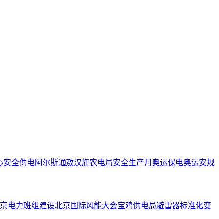
心
安全供电
阿尔斯通
敖汉旗农电局
安全生产月
奥运保电
奥运
安规
京电力
班组建设
北京国际风能大会
宝鸡供电局
避雷器
标准化
变