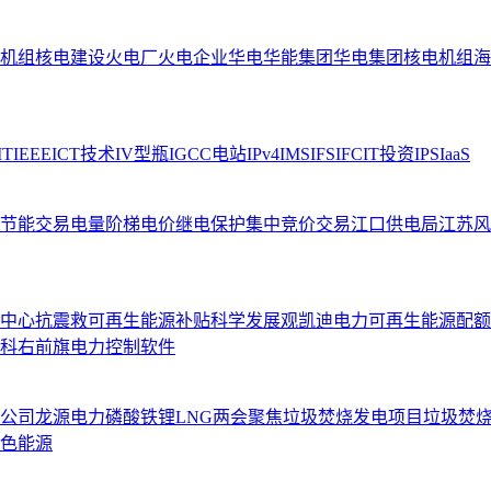
机组
核电建设
火电厂
火电企业
华电
华能集团
华电集团
核电机组
海
IT
IEEE
ICT技术
IV型瓶
IGCC电站
IPv4
IMS
IFS
IFC
IT投资
IPS
IaaS
节能
交易电量
阶梯电价
继电保护
集中竞价交易
江口供电局
江苏风
中心
抗震救
可再生能源补贴
科学发展观
凯迪电力
可再生能源配额
科右前旗电力
控制软件
公司
龙源电力
磷酸铁锂
LNG
两会聚焦
垃圾焚烧发电项目
垃圾焚
色能源