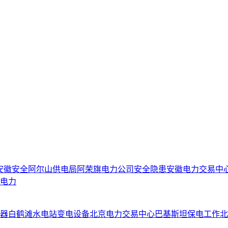
安徽
安全
阿尔山供电局
阿荣旗电力公司
安全隐患
安徽电力交易中
电力
器
白鹤滩水电站
变电设备
北京电力交易中心
巴基斯坦
保电工作
北