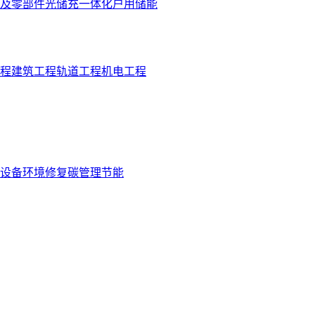
及零部件
光储充一体化
户用储能
程
建筑工程
轨道工程
机电工程
设备
环境修复
碳管理
节能