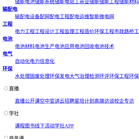
储能电池
储能系统
储能电站
工商业储能
储能工程
储能材料
输配电
输配电设备
配网配电工程
配电运维
智能微电网
工程
电力工程
工程设计
工程监理
工程造价
环保工程
市政路桥工
电池
电池材料
电池生产
电池应用
电池回收
电池技术
电气
自动化
电力信息化
环保
水处理
固废处理
环保发电
大气治理
检测环评
环保工程
环保
直播
直播
公开课
空中宣讲
云招聘
星培计划
高端访谈
校企专访
学社
课程
图书
线下活动
学社APP
商务通