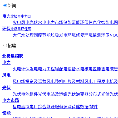
新闻
电力
北极星电力网
火电
风电
光伏
水电
电力市场
储能
氢能
环保
信息化
智能电网
环保
北极星环保网
大气
水处理
固废
节能
垃圾发电
环境修复
环境监测
环卫
VOC
招聘
北极星招聘
电力
火电
环保发电
电力工程
输配电设备
水电
核电
氢能
售电
碳管
风电
风电场投资及运营
风电整机
叶片及材料
风电工程
发电机及
光伏
光伏电池组件
光伏电站及运维
光伏逆变器
分布式光伏
光伏
电力市场
售电
虚拟电厂
综合能源服务
源网荷储
数据/软件
储能