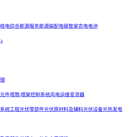
核电
综合能源服务
能源
输配电
碳管家
农电
电池
s
理
元件
塔筒/塔架
控制系统
风电运维
变流器
系统工程
光伏零部件
光伏原材料及辅料
光伏设备
光热发电