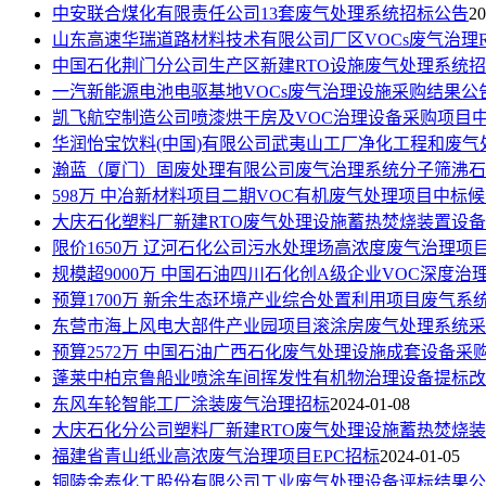
中安联合煤化有限责任公司13套废气处理系统招标公告
20
山东高速华瑞道路材料技术有限公司厂区VOCs废气治理
中国石化荆门分公司生产区新建RTO设施废气处理系统
一汽新能源电池电驱基地VOCs废气治理设施采购结果公
凯飞航空制造公司喷漆烘干房及VOC治理设备采购项目
华润怡宝饮料(中国)有限公司武夷山工厂净化工程和废气
瀚蓝（厦门）固废处理有限公司废气治理系统分子筛沸石
598万 中冶新材料项目二期VOC有机废气处理项目中标
大庆石化塑料厂新建RTO废气处理设施蓄热焚烧装置设
限价1650万 辽河石化公司污水处理场高浓度废气治理项
规模超9000万 中国石油四川石化创A级企业VOC深度
预算1700万 新余生态环境产业综合处置利用项目废气系
东营市海上风电大部件产业园项目滚涂房废气处理系统采
预算2572万 中国石油广西石化废气处理设施成套设备采
蓬莱中柏京鲁船业喷涂车间挥发性有机物治理设备提标改
东风车轮智能工厂涂装废气治理招标
2024-01-08
大庆石化分公司塑料厂新建RTO废气处理设施蓄热焚烧
福建省青山纸业高浓废气治理项目EPC招标
2024-01-05
铜陵金泰化工股份有限公司工业废气处理设备评标结果公