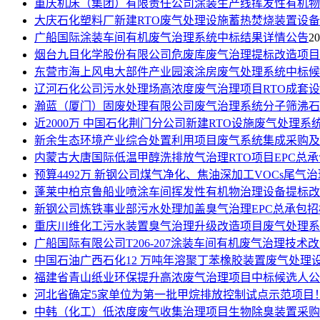
重庆机床（集团）有限责任公司涂装生产线挥发性有机物
大庆石化塑料厂新建RTO废气处理设施蓄热焚烧装置设
广船国际涂装车间有机废气治理系统中标结果详情公告
20
烟台九目化学股份有限公司危废库废气治理提标改造项目
东营市海上风电大部件产业园滚涂房废气处理系统中标候
辽河石化公司污水处理场高浓度废气治理项目RTO成套
瀚蓝（厦门）固废处理有限公司废气治理系统分子筛沸石
近2000万 中国石化荆门分公司新建RTO设施废气处理系
新余生态环境产业综合处置利用项目废气系统集成采购及
内蒙古大唐国际低温甲醇洗排放气治理RTO项目EPC总
预算4492万 新钢公司煤气净化、焦油深加工VOCs尾气治
蓬莱中柏京鲁船业喷涂车间挥发性有机物治理设备提标改
新钢公司炼铁事业部污水处理加盖臭气治理EPC总承包招
重庆川维化工污水装置臭气治理升级改造项目废气处理系
广船国际有限公司T206-207涂装车间有机废气治理技术
中国石油广西石化12 万吨年溶聚丁苯橡胶装置废气处理
福建省青山纸业环保提升高浓废气治理项目中标候选人公
河北省确定5家单位为第一批甲烷排放控制试点示范项目
中韩（化工）低浓度废气收集治理项目生物除臭装置采购